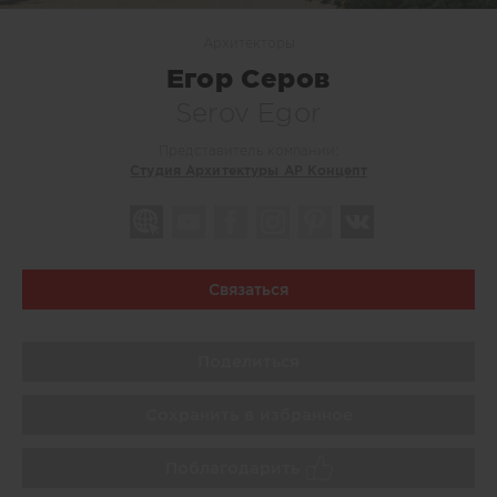
Архитекторы
Егор Серов
Serov Egor
Представитель компании:
Студия Архитектуры АР Концепт
Связаться
Поделиться
Сохранить в избранное
Поблагодарить