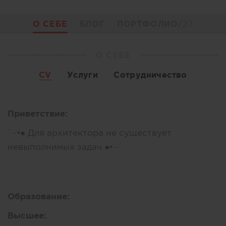
О СЕБЕ
БЛОГ
ПОРТФОЛИО
/27
О СЕБЕ
CV
Услуги
Сотрудничество
Приветствие:
˙·٠•● Для архитектора не существует
невыполнимых задач ●•٠·˙
Образование:
Высшее: