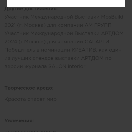
Другие достижения:
Участник Международной Выставки MosBuild
2021 (г. Москва) для компании АМ ГРУПП
Участник Международной Выставки АРТДОМ
2024 (г.Москва) для компании САГАРТИ
Победитель в номинации КРЕАТИВ, как один
из лучших стендов выставки АРТДОМ по
версии журнала SALON interior
Творческое кредо:
Красота спасет мир
Увлечения:
путешествия, книги