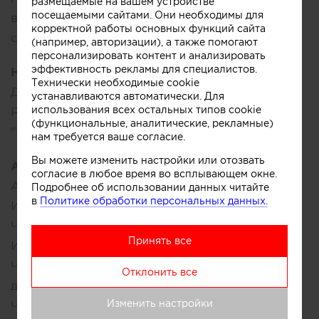
размещаемые на вашем устройстве
посещаемыми сайтами. Они необходимы для
версии журнала SALON interior (выставочный
корректной работы основных функций сайта
стенд САГАРТИ, АРТДОМ 2024)
(например, авторизации), а также помогают
персонализировать контент и анализировать
эффективность рекламы для специалистов.
Награды:
Технически необходимые cookie
Диплом 1 степени Международного конкурса
устанавливаются автоматически. Для
использования всех остальных типов cookie
PREMIO DECOR DESIGN-2011 в номинации
(функциональные, аналитические, рекламные)
"Квартира/загородный дом" (г. Москва)
нам требуется ваше согласие.
Вы можете изменить настройки или отозвать
Ассоциации:
согласие в любое время во всплывающем окне.
Ассоциация Дизайнеров и Декораторов
Подробнее об использовании данных читайте
в
Политике обработки персональных данных.
Интерьера (ADDI)
Член Британского Института Дизайна
Принять все
Интерьера (BIID)
Член Ассоциации профессиональных
Отклонить все
дизайнеров и архитекторов Италии (AIPI)
Изменить настройки
Член Союза Дизайнеров Интерьера России