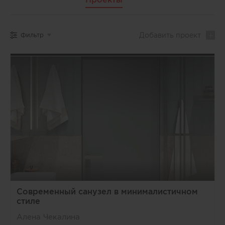
Добавить
проект
Фильтр
Современный санузел в минималистичном
стиле
Алена Чекалина