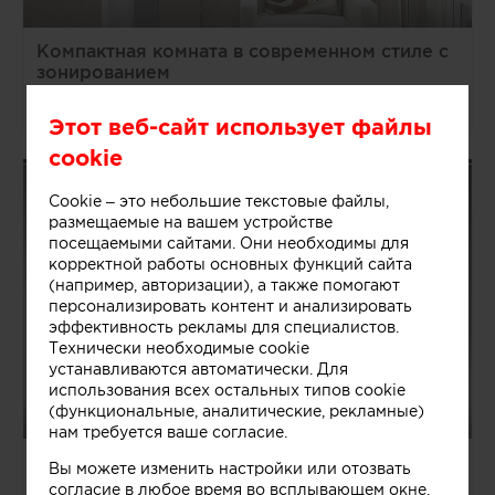
Компактная комната в современном стиле с
зонированием
Алена Чекалина
Этот веб-сайт использует файлы
cookie
Cookie – это небольшие текстовые файлы,
размещаемые на вашем устройстве
посещаемыми сайтами. Они необходимы для
корректной работы основных функций сайта
(например, авторизации), а также помогают
персонализировать контент и анализировать
эффективность рекламы для специалистов.
Технически необходимые cookie
устанавливаются автоматически. Для
использования всех остальных типов cookie
(функциональные, аналитические, рекламные)
нам требуется ваше согласие.
Компактная спальня в минималистичном
Вы можете изменить настройки или отозвать
стиле
согласие в любое время во всплывающем окне.