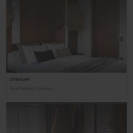
спальня
Екатерина Дурава