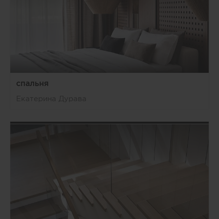
спальня
Екатерина Дурава