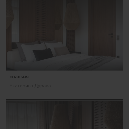
спальня
Екатерина Дурава