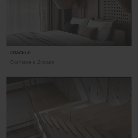
спальня
Екатерина Дурава