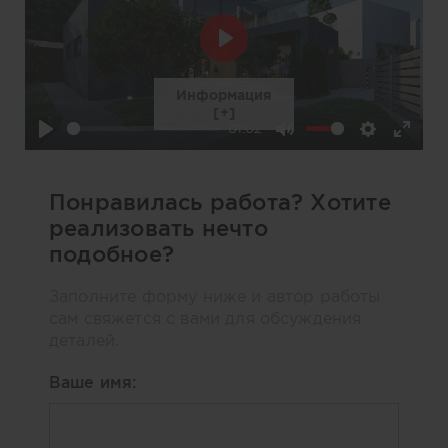
Play
Информация
01:02
Play
Mute
Settings
Enter
fullscre
Понравилась работа? Хотите
реализовать нечто
подобное?
Заполните форму ниже и автор работы
сам свяжется с вами для обсуждения
деталей.
Ваше имя: