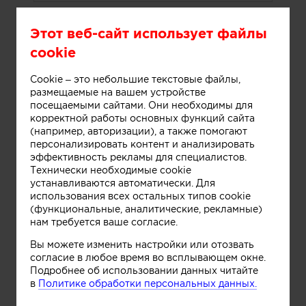
Телефон:
Этот веб-сайт использует файлы
cookie
Cookie – это небольшие текстовые файлы,
E-mail:
размещаемые на вашем устройстве
посещаемыми сайтами. Они необходимы для
корректной работы основных функций сайта
(например, авторизации), а также помогают
персонализировать контент и анализировать
эффективность рекламы для специалистов.
согласие
Даю
на обработку
Технически необходимые cookie
персональных данных и согласен
устанавливаются автоматически. Для
правилами
с
сайта
использования всех остальных типов cookie
(функциональные, аналитические, рекламные)
нам требуется ваше согласие.
Отправить
Вы можете изменить настройки или отозвать
согласие в любое время во всплывающем окне.
Подробнее об использовании данных читайте
в
Политике обработки персональных данных.