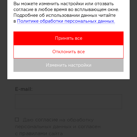
Заполните форму ниже и автор работы
Вы можете изменить настройки или отозвать
сам свяжется с вами для обсуждения
согласие в любое время во всплывающем окне.
деталей.
Подробнее об использовании данных читайте
в
Политике обработки персональных данных.
Ваше имя:
Принять все
Отклонить все
Телефон:
Изменить настройки
E-mail:
согласие
Даю
на обработку
персональных данных и согласен
правилами
с
сайта