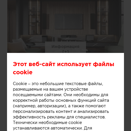
Информация
Этот веб-сайт использует файлы
cookie
Cookie – это небольшие текстовые файлы,
размещаемые на вашем устройстве
посещаемыми сайтами. Они необходимы для
корректной работы основных функций сайта
(например, авторизации), а также помогают
персонализировать контент и анализировать
эффективность рекламы для специалистов.
Технически необходимые cookie
Информация
устанавливаются автоматически. Для