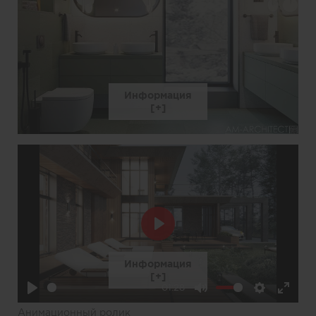
Информация
Play
Информация
01:28
Play
Mute
Settings
Enter
Анимационный ролик
fullscre