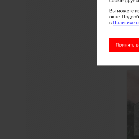
cookie (функ
Вы можете и
окне. Подроб
в
Политике о
Принять в