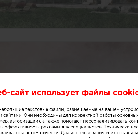
еб-сайт использует файлы cooki
о небольшие текстовые файлы, размещаемые на вашем устрой
 сайтами. Они необходимы для корректной работы основны
мер, авторизации), а также помогают персонализировать кон
ть эффективность рекламы для специалистов. Технически н
авливаются автоматически. Для использования всех остальны