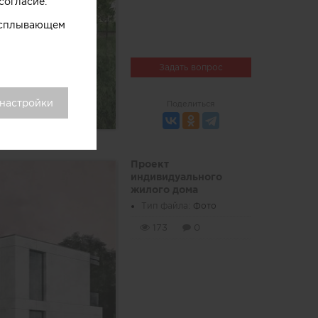
согласие.
 всплывающем
Задать вопрос
 настройки
Поделиться
Проект
индивидуального
жилого дома
Тип файла:
Фото
173
0