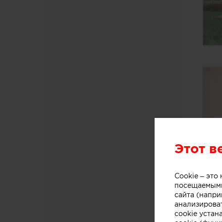
Этот в
Cookie – эт
посещаемыми
сайта (напри
анализирова
cookie устан