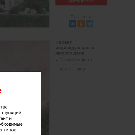
Задать вопрос
Поделиться
Проект
индивидуального
жилого дома
Тип файла:
Фото
177
0
e
стве
х функций
тент и
еобходимые
х типов