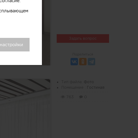
согласие.
 всплывающем
Задать вопрос
 настройки
Поделиться
Тип файла:
Фото
Помещение :
Гостиная
763
0