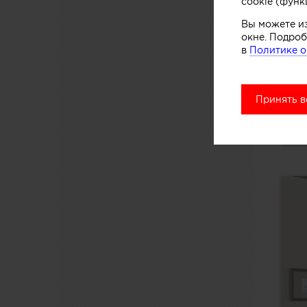
cookie (функ
Вы можете и
окне. Подроб
в
Политике о
Принять в