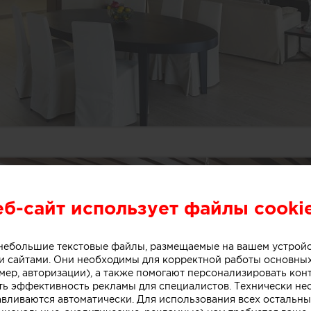
еб-сайт использует файлы cooki
о небольшие текстовые файлы, размещаемые на вашем устрой
 сайтами. Они необходимы для корректной работы основны
мер, авторизации), а также помогают персонализировать кон
ть эффективность рекламы для специалистов. Технически н
авливаются автоматически. Для использования всех остальны