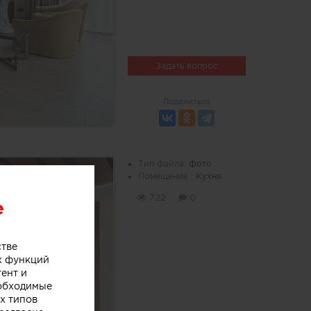
Задать вопрос
Поделиться
Тип файла:
Фото
Помещение :
Кухня
722
0
e
стве
х функций
тент и
еобходимые
х типов