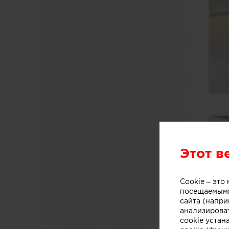
Этот в
Cookie – эт
посещаемыми
сайта (напри
анализирова
cookie устан