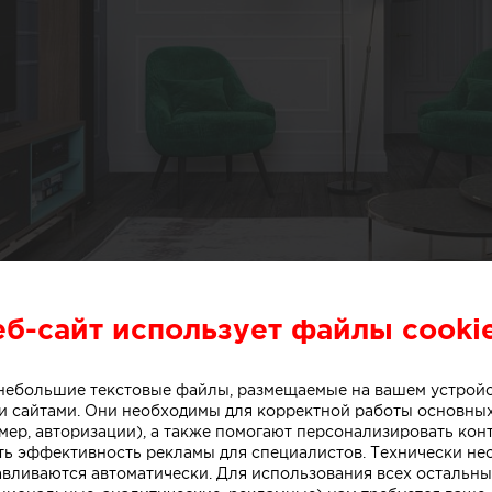
еб-сайт использует файлы cooki
о небольшие текстовые файлы, размещаемые на вашем устрой
 сайтами. Они необходимы для корректной работы основны
мер, авторизации), а также помогают персонализировать кон
ть эффективность рекламы для специалистов. Технически н
авливаются автоматически. Для использования всех остальны