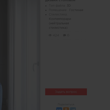
дизайн столовой
Тип файла:
3D
Помещение :
Гостиная
Стилистика:
Контемпорари
(нейтральная
стилистика)
424
0
Задать вопрос
Поделиться