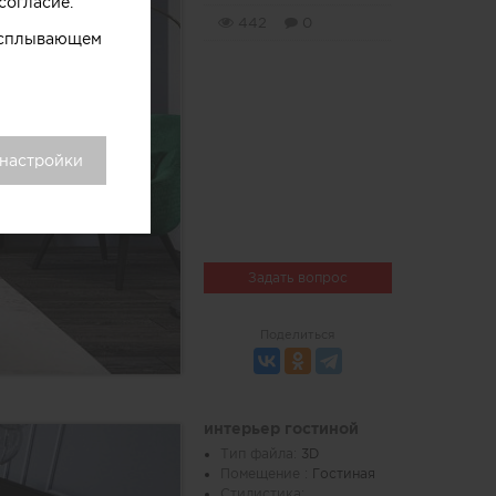
согласие.
442
0
 всплывающем
 настройки
Задать вопрос
Поделиться
интерьер гостиной
Тип файла:
3D
Помещение :
Гостиная
Стилистика: