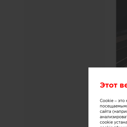
Этот в
Cookie – эт
посещаемыми
сайта (напри
анализирова
cookie устан