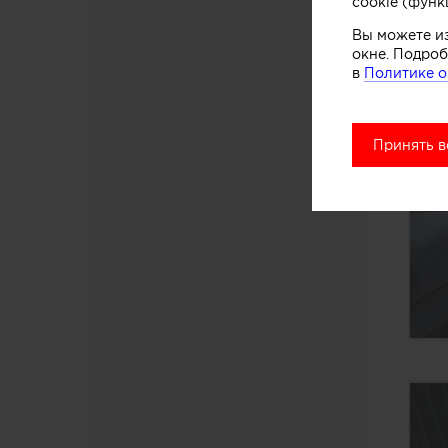
cookie (функ
Вы можете и
окне. Подроб
в
Политике о
Принять в