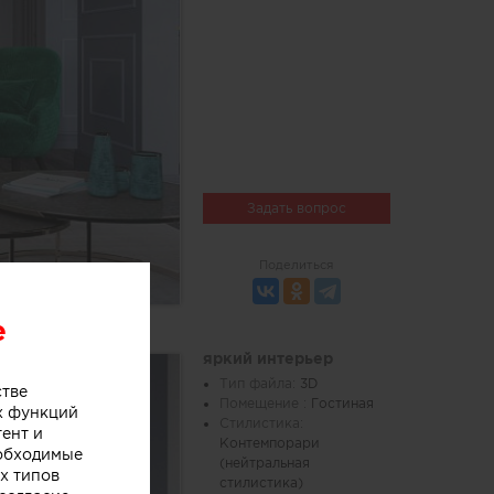
Задать вопрос
Поделиться
e
яркий интерьер
Тип файла:
3D
стве
Помещение :
Гостиная
х функций
Стилистика:
тент и
Контемпорари
еобходимые
(нейтральная
х типов
стилистика)