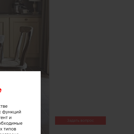
e
стве
х функций
тент и
Задать вопрос
еобходимые
х типов