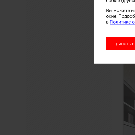
cookie (функ
Вы можете и
окне. Подроб
в
Политике о
Принять в