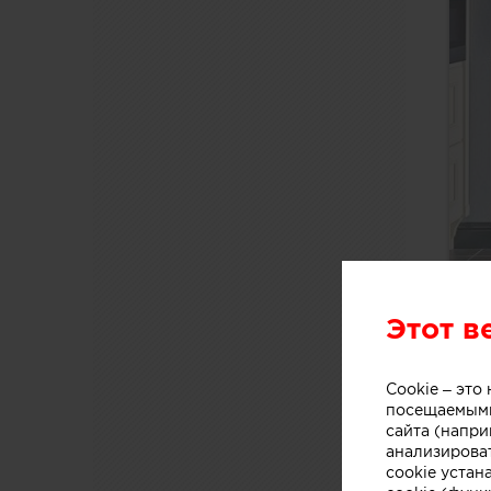
Этот в
Cookie – эт
посещаемыми
сайта (напри
анализирова
cookie устан