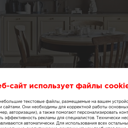
еб-сайт использует файлы cooki
о небольшие текстовые файлы, размещаемые на вашем устрой
 сайтами. Они необходимы для корректной работы основны
мер, авторизации), а также помогают персонализировать кон
ть эффективность рекламы для специалистов. Технически н
авливаются автоматически. Для использования всех остальны