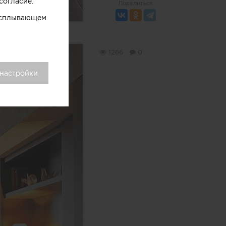
согласие.
Поделиться
 всплывающем
1266
0
 настройки