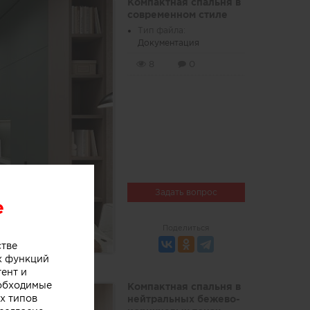
Компактная спальня в
современном стиле
Тип файла:
Документация
8
0
Задать вопрос
e
Поделиться
стве
х функций
тент и
еобходимые
Компактная спальня в
х типов
нейтральных бежево-