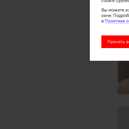
cookie (функ
Вы можете и
окне. Подроб
в
Политике о
Принять в