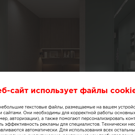
еб-сайт использует файлы cooki
о небольшие текстовые файлы, размещаемые на вашем устрой
 сайтами. Они необходимы для корректной работы основны
мер, авторизации), а также помогают персонализировать кон
ть эффективность рекламы для специалистов. Технически н
авливаются автоматически. Для использования всех остальны