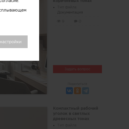
согласие.
коричневых тонах
Тип файла:
 всплывающем
Документация
9
0
 настройки
Задать вопрос
Поделиться
Компактный рабочий
уголок в светлых
древесных тонах
Тип файла: