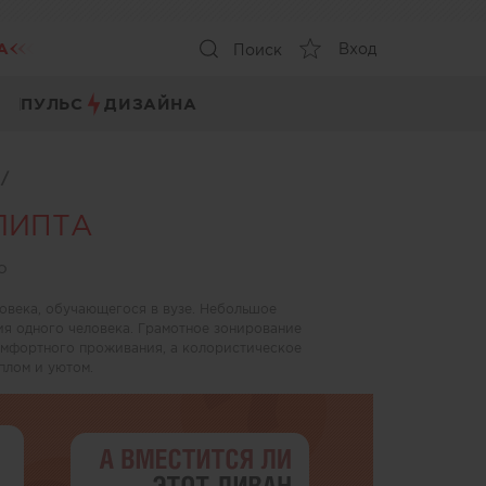
А
Вход
Поиск
ПУЛЬС
ДИЗАЙНА
ы
/
ЛИПТА
о
овека, обучающегося в вузе. Небольшое
я одного человека. Грамотное зонирование
омфортного проживания, а колористическое
плом и уютом.