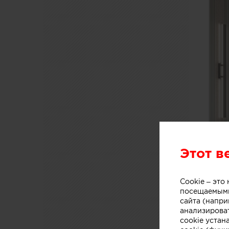
Этот в
Cookie – эт
посещаемыми
сайта (напри
анализирова
cookie устан