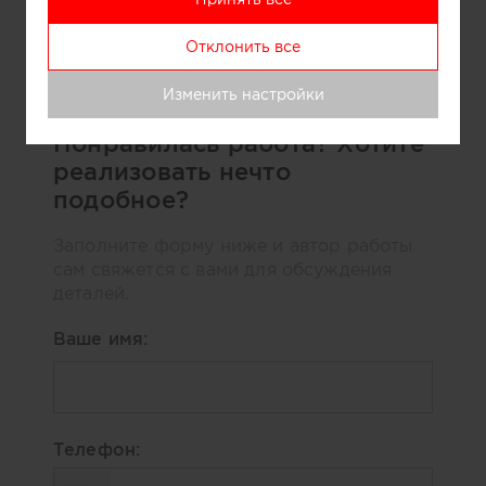
Информация
Отклонить все
Дом под Рузой. Архитектор Александра Спицына
Изменить настройки
Понравилась работа? Хотите
реализовать нечто
подобное?
Заполните форму ниже и автор работы
сам свяжется с вами для обсуждения
деталей.
Ваше имя:
Телефон: