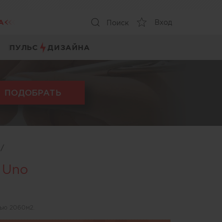
А
Вход
Поиск
ПУЛЬС
ДИЗАЙНА
ПОДОБРАТЬ
ы
/
a Uno
ью 2060м2.