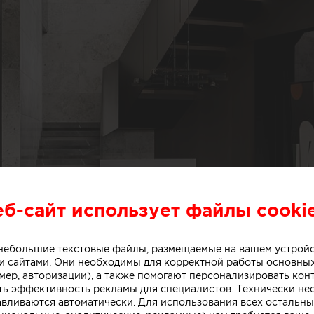
еб-сайт использует файлы cooki
о небольшие текстовые файлы, размещаемые на вашем устрой
 сайтами. Они необходимы для корректной работы основны
мер, авторизации), а также помогают персонализировать кон
ть эффективность рекламы для специалистов. Технически н
авливаются автоматически. Для использования всех остальны