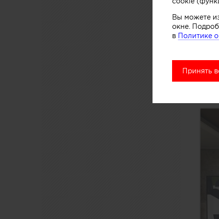
cookie (функ
Вы можете и
окне. Подроб
в
Политике о
Принять в