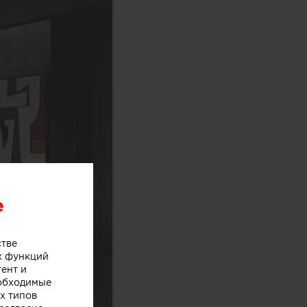
e
стве
х функций
тент и
еобходимые
х типов