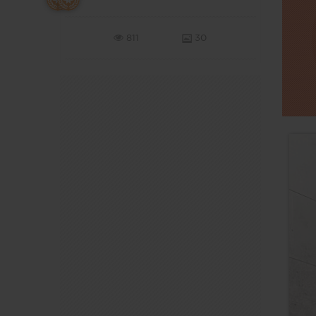
811
30