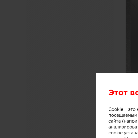
Этот в
Cookie – эт
посещаемыми
сайта (напри
анализирова
cookie устан