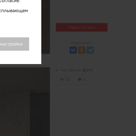
согласие.
 всплывающем
Задать вопрос
Поделиться
 настройки
Тип файла:
Фото
12
0