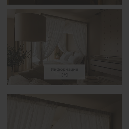
Информация