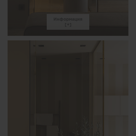
Информация