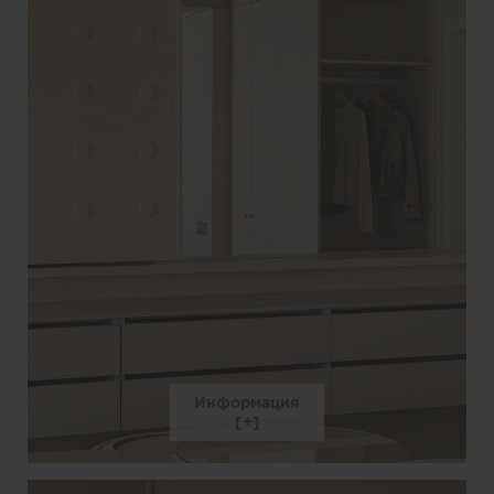
Информация