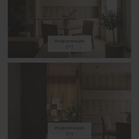
Информация
Информация