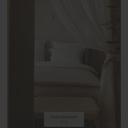
Информация