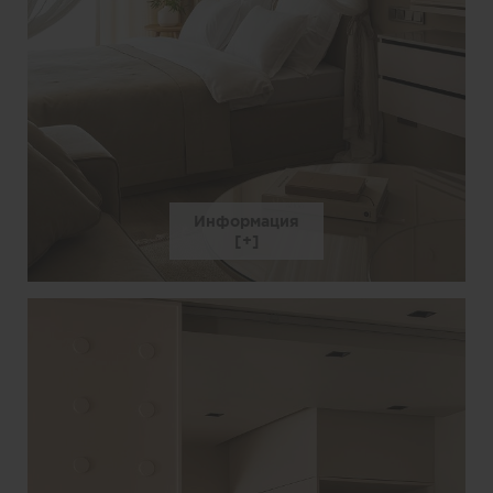
Информация