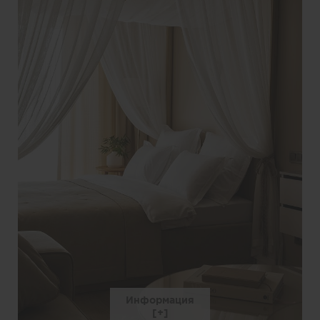
Информация