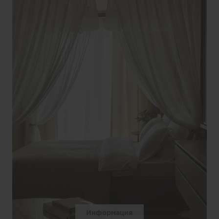
Информация