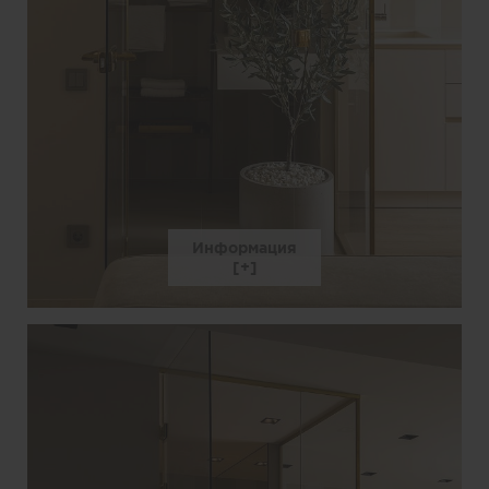
Информация