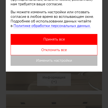
нам требуется ваше согласие.
Вы можете изменить настройки или отозвать
согласие в любое время во всплывающем окне.
Подробнее об использовании данных читайте
в
Политике обработки персональных данных.
Принять все
Отклонить все
Изменить настройки
Информация