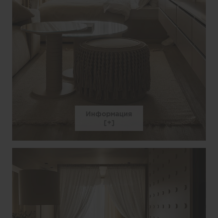
Информация