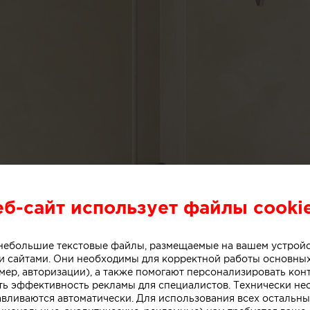
еб-сайт использует файлы cooki
о небольшие текстовые файлы, размещаемые на вашем устрой
 сайтами. Они необходимы для корректной работы основны
мер, авторизации), а также помогают персонализировать кон
ть эффективность рекламы для специалистов. Технически н
авливаются автоматически. Для использования всех остальны