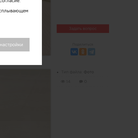
согласие.
 всплывающем
Задать вопрос
 настройки
Поделиться
Тип файла:
Фото
14
0