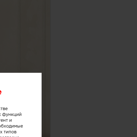
e
стве
х функций
тент и
еобходимые
х типов