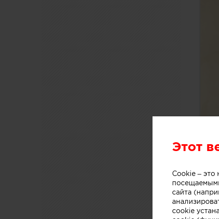
Этот в
Cookie – эт
посещаемыми
сайта (напри
анализирова
cookie устан