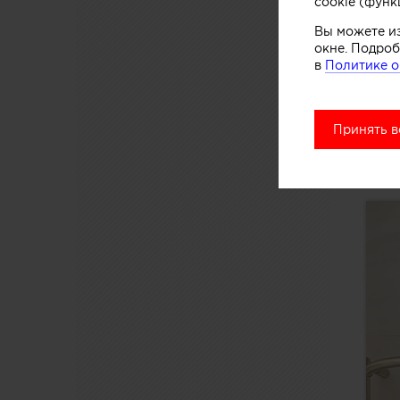
cookie (функ
Вы можете и
окне. Подроб
в
Политике о
Принять в