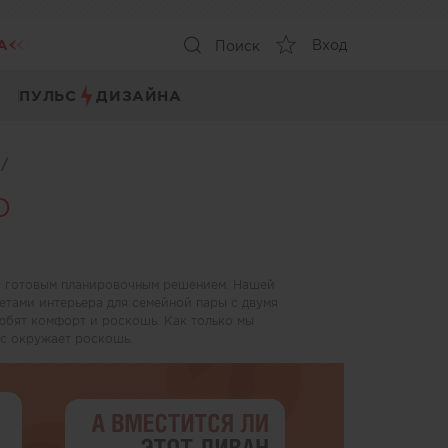
А
Вход
Поиск
ПУЛЬС
ДИЗАЙНА
ы
/
O
 с готовым планировочным решением. Нашей
етами интерьера для семейной пары с двумя
юбят комфорт и роскошь. Как только мы
ас окружает роскошь.