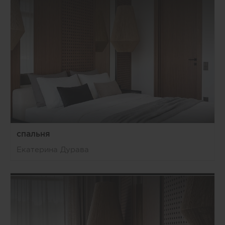
спальня
Екатерина Дурава