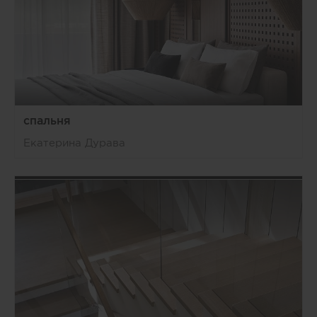
спальня
Екатерина Дурава