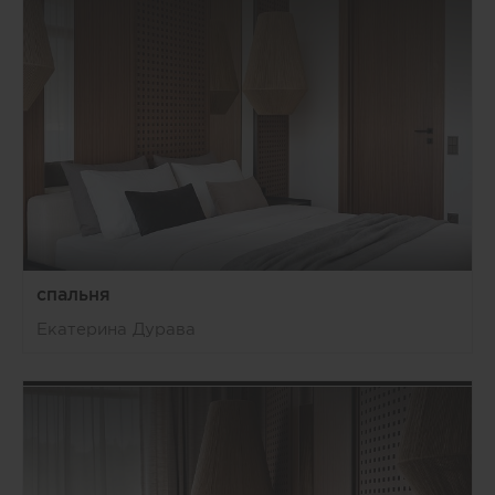
спальня
Екатерина Дурава