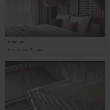
спальня
Екатерина Дурава