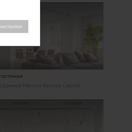
 настройки
гостиная
Ефремов Максим Фролов Сергей