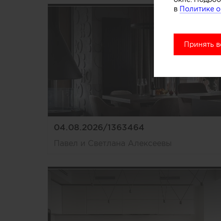
в
Политике о
Принять в
04.08.2026/1363464
Павел и Светлана Алексеевы