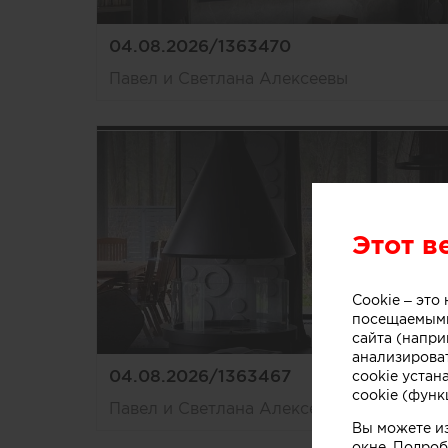
04.08.2026/1363470
Павел и Светлана Алексеевы
Этот в
Cookie – эт
посещаемыми
сайта (напри
анализирова
04.08.2026/1363467
cookie устан
cookie (функ
Павел и Светлана Алексеевы
Вы можете и
окне. Подроб