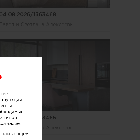
04.08.2026/1363468
Павел и Светлана Алексеевы
e
стве
х функций
тент и
еобходимые
04.08.2026/1363465
х типов
согласие.
Павел и Светлана Алексеевы
 всплывающем