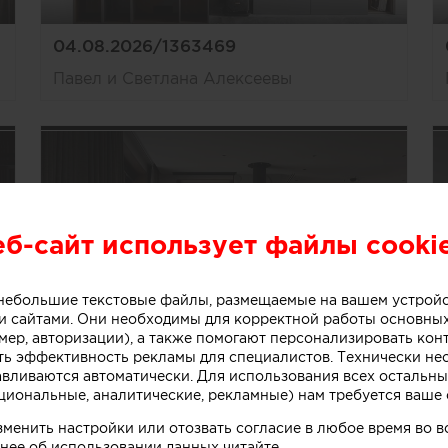
04.08.2026/1363469
Павел и Светлана Алексеевы
еб-сайт использует файлы cooki
о небольшие текстовые файлы, размещаемые на вашем устрой
 сайтами. Они необходимы для корректной работы основны
мер, авторизации), а также помогают персонализировать кон
ть эффективность рекламы для специалистов. Технически н
04.08.2026/1363466
авливаются автоматически. Для использования всех остальны
циональные, аналитические, рекламные) нам требуется ваше 
Павел и Светлана Алексеевы
зменить настройки или отозвать согласие в любое время во
нее об использовании данных читайте