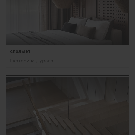
спальня
Екатерина Дурава