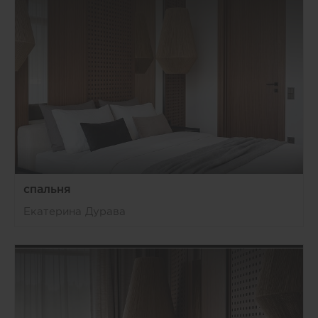
спальня
Екатерина Дурава