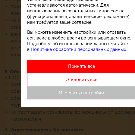
устанавливаются автоматически. Для
проверить достоверность предоставляемой участн
использования всех остальных типов cookie
Конкурса информации;
(функциональные, аналитические, рекламные)
на основании несоответствия требованиям Конкур
нам требуется ваше согласие.
отказать участнику в участии в Конкурсе;
Вы можете изменить настройки или отозвать
дисквалифицировать участников за нарушение
согласие в любое время во всплывающем окне.
установленных правил и за несоответствие требов
Подробнее об использовании данных читайте
условиям проведения Конкурса, а также за предос
в
Политике обработки персональных данных.
ложной информации.
Принять все
5. Обязанности Оргкомитета
5.1. Оргкомитет Конкурса обязан:
Отклонить все
создать равные условия для всех участников;
обеспечить гласность проведения;
Изменить настройки
обеспечить сохранение конфиденциальности данны
полученных от участников;
не разглашать результаты до официальной церемо
награждения.
6. Ответственность Оргкомитета