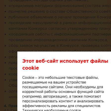
определение методики формирования состава жюр
принятие решения о составе Общественного совет
публичное объявление о начале проведения Конкур
проведение мероприятий в рамках информационно
кампании Конкурса согласно утвержденному плану
координация работы с информационными партнера
проведению информационной кампании Конкурса;
сбор заявок на участие в Конкурсе, проверка соот
оформления и подачи заявок требованиям и услови
регистрация участников;
Этот веб-сайт использует файлы
предварительная обработка заявок для предварите
cookie
просмотра;
координация работы жюри;
Cookie – это небольшие текстовые файлы,
утверждение результатов голосования Профессио
размещаемые на вашем устройстве
Общественным советами;
посещаемыми сайтами. Они необходимы для
организация церемонии награждения лауреатов и
корректной работы основных функций сайта
(например, авторизации), а также помогают
номинантов Конкурса.
персонализировать контент и анализировать
4. Права Оргкомитета
эффективность рекламы для специалистов.
4.1. Оргкомитет имеет право:
Технически необходимые cookie