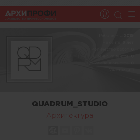
Работаем c:
2019
На сайте:
6 лет
Количество работ:
0
Оценка клиентов:
0
Оценка специалистов:
0
Участники:
1
QUADRUM_STUDIO
Архитектура