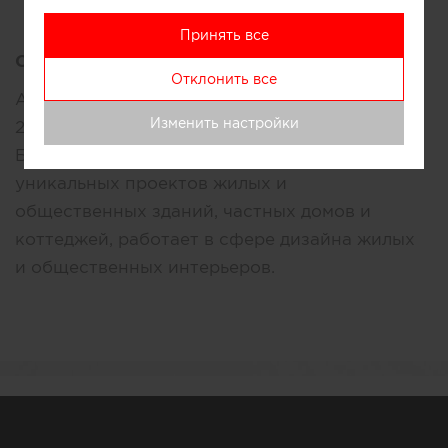
Принять все
Описание:
Отклонить все
Архитектурная студия Quadrum основана в
Изменить настройки
2012 году архитекторами Альбертом и Инной
Багдасарян. Студия занимается созданием
уникальных проектов жилых и
общественных зданий, частных домов и
коттеджей, работает в сфере дизайна жилых
и общественных интерьеров.