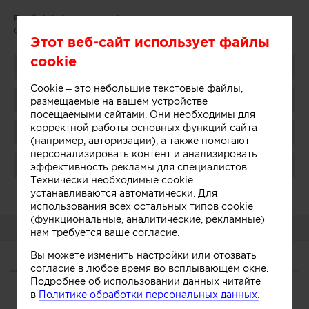
Email:
info@quadrumstd.com
Сайт:
http://quadrumstd.com/
Этот веб-сайт использует файлы
cookie
Поделиться
Cookie – это небольшие текстовые файлы,
Добавить в избранное
размещаемые на вашем устройстве
посещаемыми сайтами. Они необходимы для
корректной работы основных функций сайта
Присоединиться
(например, авторизации), а также помогают
персонализировать контент и анализировать
Поблагодарить
эффективность рекламы для специалистов.
Технически необходимые cookie
Администратор:
устанавливаются автоматически. Для
Показать
использования всех остальных типов cookie
(функциональные, аналитические, рекламные)
О КОМПАНИИ
нам требуется ваше согласие.
Вы можете изменить настройки или отозвать
согласие в любое время во всплывающем окне.
О КОМПАНИИ
Подробнее об использовании данных читайте
в
Политике обработки персональных данных.
Сегодня
Услуги
Участники