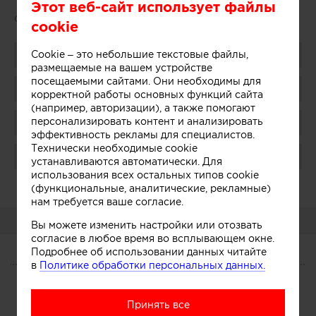
Этот веб-сайт использует файлы
Сайт:
http://mobilierdemaison.ru/
cookie
Cookie – это небольшие текстовые файлы,
Поделиться
размещаемые на вашем устройстве
посещаемыми сайтами. Они необходимы для
Добавить в избранное
корректной работы основных функций сайта
(например, авторизации), а также помогают
персонализировать контент и анализировать
Присоединиться
эффективность рекламы для специалистов.
Технически необходимые cookie
Поблагодарить
устанавливаются автоматически. Для
использования всех остальных типов cookie
Администратор:
Показать
(функциональные, аналитические, рекламные)
нам требуется ваше согласие.
О КОМПАНИИ
Вы можете изменить настройки или отозвать
согласие в любое время во всплывающем окне.
Подробнее об использовании данных читайте
О КОМПАНИИ
в
Политике обработки персональных данных.
Сегодня
Участники
Принять все