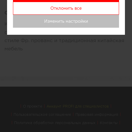
Отклонить все
Описание:
Изменить настройки
Компания "Домашняя обстановка"
специализируется на поставках мебели в
стиле Фр. прованс и традиционная китайская
мебель
О проекте
Аккаунт PROFI для специалистов
Пользовательское соглашение
Правовая информация
Политика обработки персональных данных
Контакты