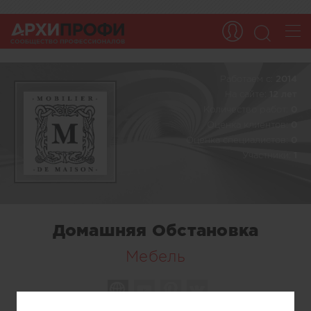
Работаем c:
2014
На сайте:
12 лет
Количество работ:
0
Оценка клиентов:
0
Оценка специалистов:
0
Участники:
1
Домашняя Обстановка
Мебель