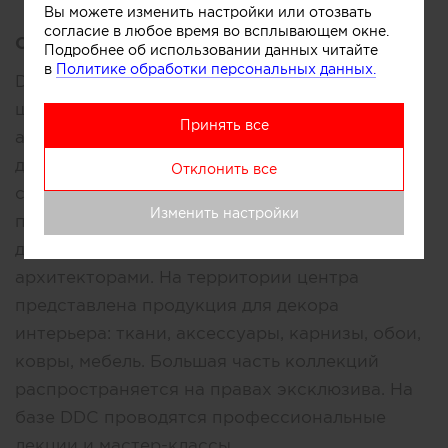
Вы можете изменить настройки или отозвать
согласие в любое время во всплывающем окне.
Описание:
Подробнее об использовании данных читайте
в
Политике обработки персональных данных.
Design & Decoration Center – объединение
шоу-румов ведущих европейских и
Принять все
американских поставщиков продукции для
декора интерьера. Центр дизайна
Отклонить все
сотрудничает исключительно с
Изменить настройки
профессиональными клиентами –
дизайнерами, декораторами и
архитекторами. На территории центра
представлена продукция для декора
интерьера: ткани, аксессуары, карнизы, обои,
ковры, мебель. Большая часть коллекций
распространяется на правах эксклюзива. На
базе DDC проводятся профессиональные
лекции и мастер-классы.