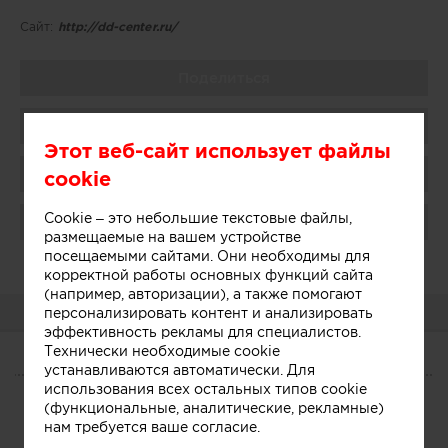
Сайт:
http://dd-center.ru/
Поделиться
Добавить в избранное
Этот веб-сайт использует файлы
Присоединиться
cookie
Cookie – это небольшие текстовые файлы,
Поблагодарить
размещаемые на вашем устройстве
посещаемыми сайтами. Они необходимы для
Администратор:
Показать
корректной работы основных функций сайта
(например, авторизации), а также помогают
О КОМПАНИИ
персонализировать контент и анализировать
эффективность рекламы для специалистов.
Технически необходимые cookie
устанавливаются автоматически. Для
О КОМПАНИИ
использования всех остальных типов cookie
(функциональные, аналитические, рекламные)
Сегодня
Участники
нам требуется ваше согласие.