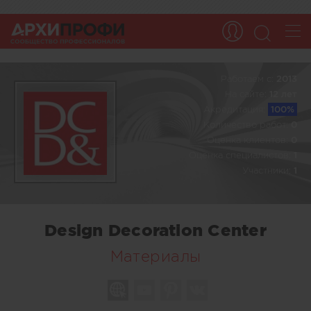
Работаем c:
2013
На сайте:
12 лет
Акредитация:
100%
Количество работ:
0
Оценка клиентов:
0
Оценка специалистов:
1
Участники:
1
Design Decoration Center
Материалы