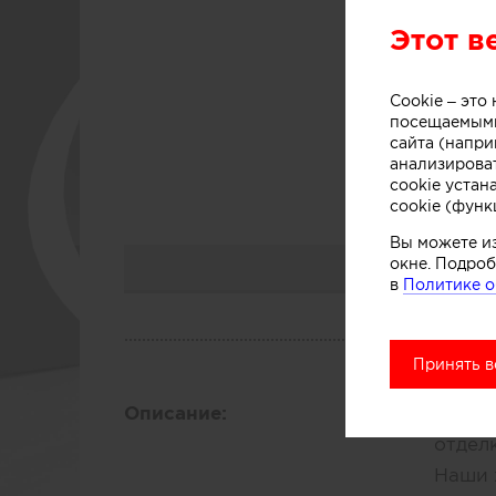
Этот в
Д
Cookie – эт
посещаемыми
сайта (напри
анализирова
cookie устан
cookie (функ
Вы можете и
окне. Подроб
в
Политике о
Принять в
Описание:
Наш т
отдел
Наши 