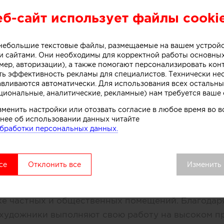
еб-сайт использует файлы cooki
екор и художественное оформлен
о небольшие текстовые файлы, размещаемые на вашем устрой
интерьера
 сайтами. Они необходимы для корректной работы основны
мер, авторизации), а также помогают персонализировать кон
ть эффективность рекламы для специалистов. Технически н
авливаются автоматически. Для использования всех остальны
циональные, аналитические, рекламные) нам требуется ваше 
зменить настройки или отозвать согласие в любое время во
нее об использовании данных читайте
О КОМПАНИИ
бработки персональных данных.
О КОМПАНИИ
Сегодня
Участники
се
Отклонить все
Изменить
ворческий коллектив был бы рад предложить Вам 
ке частных и общественных помещений. Благодар
художники выполняют свою работу на высоком п