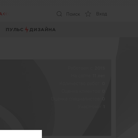
А
Вход
Поиск
ПУЛЬС
ДИЗАЙНА
Работаем c:
2015
На сайте:
11 лет
Количество работ:
0
Оценка клиентов:
0
Оценка специалистов:
0
Участники:
1