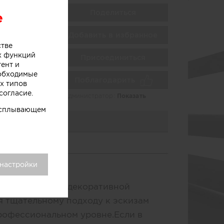
Поделиться
e
Добавить в избранное
ие
стве
х функций
Присоединиться
тент и
еобходимые
Поблагодарить
х типов
согласие.
Администратор:
Показать
 всплывающем
 настройки
свои услуги по декоративной
я тщательному подходу к эскизам
рофессиональном уровне.Если в