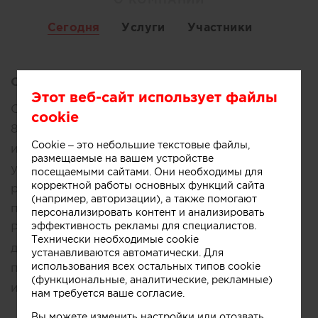
Сегодня
Услуги
Участники
Описание:
Этот веб-сайт использует файлы
Студия дизайна "Concept Design " уже более
cookie
8 лет проектирует интерьеры и комплектует
Cookie – это небольшие текстовые файлы,
их под ключ . За это время наша компания
размещаемые на вашем устройстве
успешно зарекомендовала себя. Нами
посещаемыми сайтами. Они необходимы для
корректной работы основных функций сайта
реализовано более 270 проектов . О нас
(например, авторизации), а также помогают
писали в журналах и это особенно приятно!
персонализировать контент и анализировать
эффективность рекламы для специалистов.
Работаем с разными объектами : квартирами,
Технически необходимые cookie
домами, коммерческой недвижимостью. Мы
устанавливаются автоматически. Для
использования всех остальных типов cookie
предлагаем полный цикл : от проектирования
(функциональные, аналитические, рекламные)
и ремонта до комплектации мебелью!
нам требуется ваше согласие.
Вы можете изменить настройки или отозвать