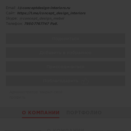
Email:
i@conceptdesign-interiors.ru
Сайт:
https://t.me/concept_design_interiors
Skype:
@concept_design_mebel
Телефон:
79507767747 Раб.
Поделиться
Добавить в избранное
Присоединиться
Поблагодарить
Администратор закрыл свой
профиль
О КОМПАНИИ
ПОРТФОЛИО
О КОМПАНИИ