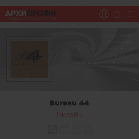
Работаем c:
2014
На сайте:
11 лет
Количество работ:
0
Оценка клиентов:
0
Оценка специалистов:
0
Участники:
1
Bureau 44
Дизайн