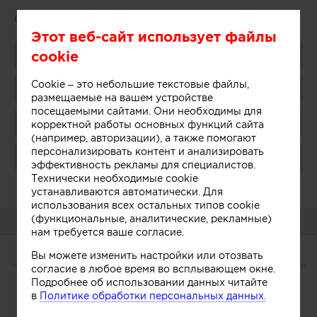
Сайт:
www.bureau44.com
Этот веб-сайт использует файлы
cookie
Поделиться
Cookie – это небольшие текстовые файлы,
Добавить в избранное
размещаемые на вашем устройстве
посещаемыми сайтами. Они необходимы для
Присоединиться
корректной работы основных функций сайта
(например, авторизации), а также помогают
персонализировать контент и анализировать
Поблагодарить
эффективность рекламы для специалистов.
Технически необходимые cookie
Администратор:
Показать
устанавливаются автоматически. Для
использования всех остальных типов cookie
(функциональные, аналитические, рекламные)
О КОМПАНИИ
нам требуется ваше согласие.
Вы можете изменить настройки или отозвать
О КОМПАНИИ
согласие в любое время во всплывающем окне.
Подробнее об использовании данных читайте
Сегодня
Услуги
Участники
в
Политике обработки персональных данных.