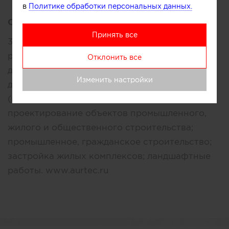
в
Политике обработки персональных данных.
Описание:
Принять все
3D-визуализация объектов недвижимости;
разработка дизайна интерьера и средового
Отклонить все
дизайна; разработка градостроительных
Изменить настройки
документов и эскизных проектов
(предпроектных предложений); комплексное
проектирование объектов промышленного,
жилого и общественного строительства;
промышленное, гражданское строительство;
застройка жилых комплексов; ландшафтные
работы. www.aurtec.ru