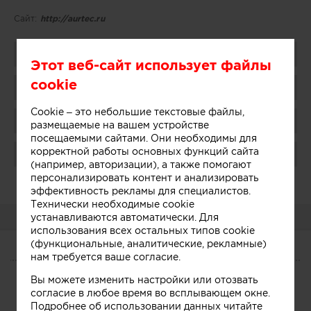
Сайт:
http://aurtec.ru
Поделиться
Этот веб-сайт использует файлы
cookie
Добавить в избранное
Cookie – это небольшие текстовые файлы,
Присоединиться
размещаемые на вашем устройстве
посещаемыми сайтами. Они необходимы для
корректной работы основных функций сайта
Поблагодарить
(например, авторизации), а также помогают
персонализировать контент и анализировать
Администратор:
Показать
эффективность рекламы для специалистов.
Технически необходимые cookie
О КОМПАНИИ
устанавливаются автоматически. Для
использования всех остальных типов cookie
(функциональные, аналитические, рекламные)
нам требуется ваше согласие.
О КОМПАНИИ
Вы можете изменить настройки или отозвать
Сегодня
Услуги
Участники
согласие в любое время во всплывающем окне.
Подробнее об использовании данных читайте