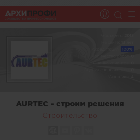
Работаем c:
2013
На сайте:
13 лет
Акредитация:
100%
Количество работ:
0
Оценка клиентов:
0
Оценка специалистов:
0
Участники:
4
AURTEC - строим решения
Строительство