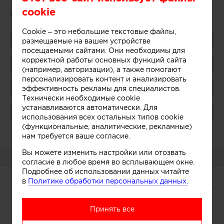
cookie
Сайт:
archpoint.ru
Cookie – это небольшие текстовые файлы,
Поделиться
размещаемые на вашем устройстве
посещаемыми сайтами. Они необходимы для
корректной работы основных функций сайта
Добавить в избранное
(например, авторизации), а также помогают
персонализировать контент и анализировать
Присоединиться
эффективность рекламы для специалистов.
Технически необходимые cookie
устанавливаются автоматически. Для
Поблагодарить
использования всех остальных типов cookie
(функциональные, аналитические, рекламные)
Администратор:
Показать
нам требуется ваше согласие.
Вы можете изменить настройки или отозвать
О КОМПАНИИ
согласие в любое время во всплывающем окне.
Подробнее об использовании данных читайте
в
Политике обработки персональных данных.
О КОМПАНИИ
Сегодня
Услуги
Участники
Принять все