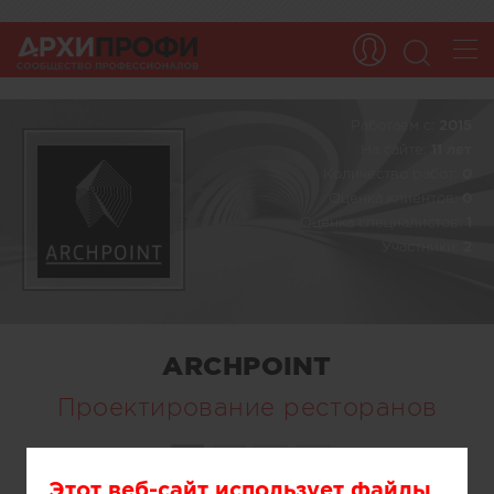
Работаем c:
2015
На сайте:
11 лет
Количество работ:
0
Оценка клиентов:
0
Оценка специалистов:
1
Участники:
2
ARCHPOINT
Проектирование ресторанов
Этот веб-сайт использует файлы