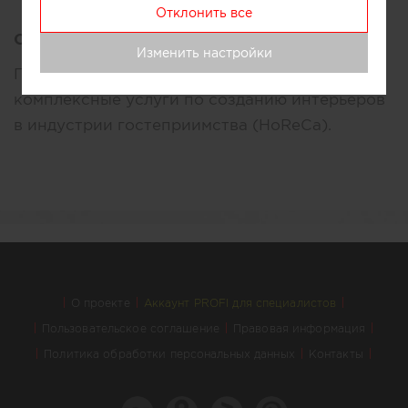
Отклонить все
Описание:
Изменить настройки
Группа компаний ARCHPOINT оказывает
комплексные услуги по созданию интерьеров
в индустрии гостеприимства (HoReCa).
О проекте
Аккаунт PROFI для специалистов
Пользовательское соглашение
Правовая информация
Политика обработки персональных данных
Контакты